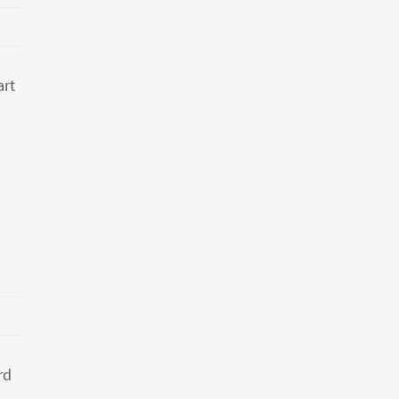
art
rd