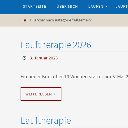
Zum
STARTSEITE
ÜBER MICH
LAUFEN
LAUFT
Inhalt
springen
Start
Archiv nach Kategorie "Allgemein"
Lauftherapie 2026
3. Januar 2026
Ein neuer Kurs über 10 Wochen startet am 5. Mai 
WEITERLESEN
Lauftherapie