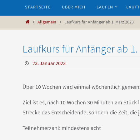
Zum
STARTSEITE
ÜBER MICH
LAUFEN
LAUFT
Inhalt
springen
Start
Allgemein
Laufkurs für Anfänger ab 1. März 2023
Laufkurs für Anfänger ab 1.
23. Januar 2023
Über 10 Wochen wird einmal wöchentlich gemeins
Ziel ist es, nach 10 Wochen 30 Minuten am Stück 
Strecke das Entscheidende, sondern die Zeit, die 
Teilnehmerzahl: mindestens acht