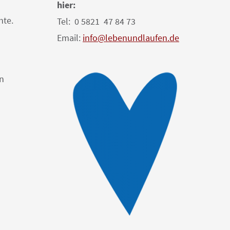
hier:
hte.
Tel: 0 5821 47 84 73
Email:
info@lebenundlaufen.de
en