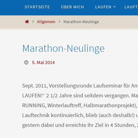
Zum
STARTSEITE
ÜBER MICH
LAUFEN
LAUFT
Inhalt
springen
Start
Allgemein
Marathon-Neulinge
Marathon-Neulinge
5. Mai 2014
Sept. 2011, Vorstellungsrunde Laufseminar für A
LAUFEN!“ 2 1/2 Jahre sind seitdem vergangen. Ma
RUNNING, Winterlauftreff, Halbmarathonprojekt),
Lauftechnik kontinuierlich, blieb (auch deshalb!
gestern dabei und erreichte ihr Ziel in 4 Stunden