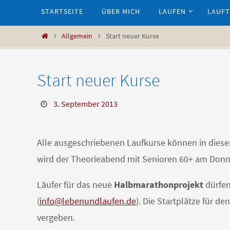
Zum
STARTSEITE
ÜBER MICH
LAUFEN
LAUFT
Inhalt
springen
Start
Allgemein
Start neuer Kurse
Start neuer Kurse
3. September 2013
Alle ausgeschriebenen Laufkurse können in dieser
wird der Theorieabend mit Senioren 60+ am Donner
Läufer für das neue
Halbmarathonprojekt
dürfen
(
info@lebenundlaufen.de
). Die Startplätze für 
vergeben.